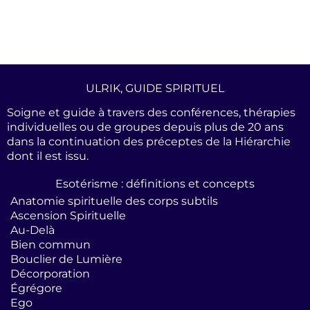
u
e
l'
ULRIK, GUIDE SPIRITUEL
Soigne et guide à travers des conférences, thérapies
individuelles ou de groupes depuis plus de 20 ans
dans la continuation des préceptes de la Hiérarchie
s
dont il est issu.
Esotérisme : définitions et concepts
o
Anatomie spirituelle des corps subtils
t
Ascension Spirituelle
Au-Delà
Bien commun
Bouclier de Lumière
u
Décorporation
i
Égrégore
Ego