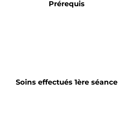
Prérequis
s
s
s
p
Soins effectués 1ère séance
r
e
l