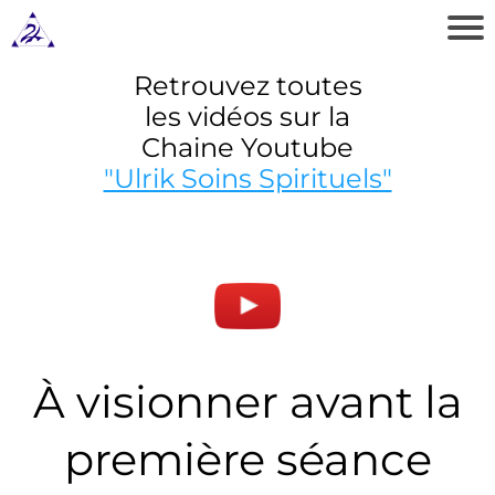
Retrouvez toutes
les vidéos sur la
Chaine Youtube
"Ulrik Soins Spirituels"
e
l
o
s
À visionner avant la
p
r
première séance
e