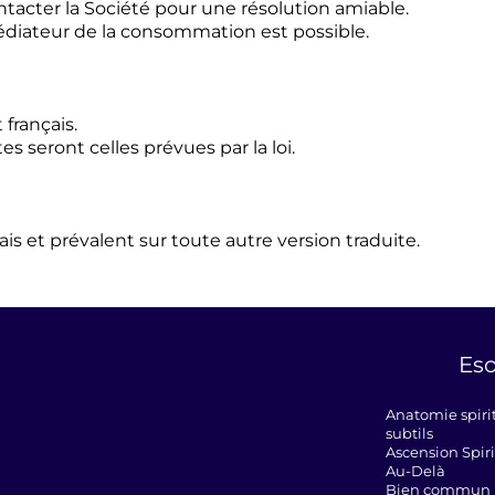
 contacter la Société pour une résolution amiable.
édiateur de la consommation est possible.
français.
es seront celles prévues par la loi.
s et prévalent sur toute autre version traduite.
Eso
Anatomie spiri
subtils
Ascension Spiri
Au-Delà
Bien commun