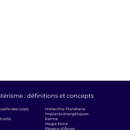
térisme : définitions et concepts
tuelle des corps
Hiérarchie Planétaire
Implants énergétiques
tuelle
Karma
Magie Noire
Passeur d’Âmes