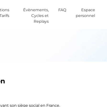
tions
Évènements,
FAQ
Espace
 Tarifs
Cycles et
personnel
Replays
ion
on
ant son siège social en France.