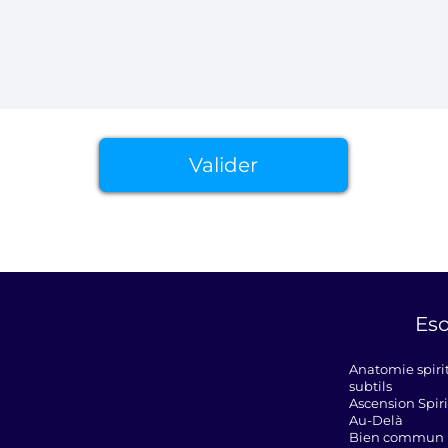
Valider
Eso
Anatomie spiri
subtils
Ascension Spiri
Au-Delà
Bien commun