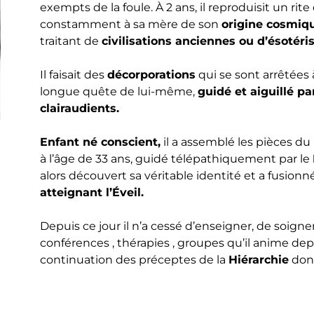
exempts de la foule. À 2 ans, il reproduisit un ri
constamment à sa mère de son
origine cosmiq
traitant de
civilisations anciennes ou d’ésotéri
Il faisait des
décorporations
qui se sont arrêtées à
longue quête de lui-même,
guidé et aiguillé p
clairaudients.
Enfant né conscient,
il a assemblé les pièces du 
à l’âge de 33 ans, guidé télépathiquement par le
alors découvert sa véritable identité et a fusion
atteignant l’Éveil.
Depuis ce jour il n’a cessé d’enseigner, de soigne
conférences , thérapies , groupes qu’il anime dep
continuation des préceptes de la
Hiérarchie
dont