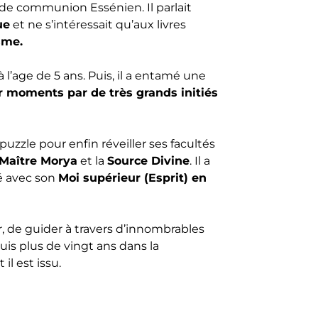
te de communion Essénien. Il parlait
ue
et ne s’intéressait qu’aux livres
sme.
 l’age de 5 ans. Puis, il a entamé une
ar moments par de très grands initiés
puzzle pour enfin réveiller ses facultés
Maître Morya
et la
Source Divine
. Il a
né avec son
Moi supérieur (Esprit) en
r, de guider à travers d’innombrables
uis plus de vingt ans dans la
 il est issu.