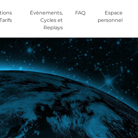
tions
Évènements,
FAQ
Espace
 Tarifs
Cycles et
personnel
Replays