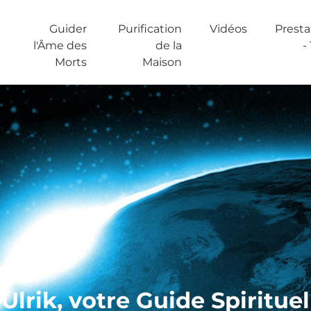
Guider
Purification
Vidéos
Presta
l'Âme des
de la
-
Morts
Maison
Ulrik, votre Guide Spirituel