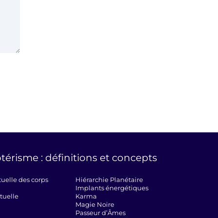
térisme : définitions et concepts
tuelle des corps
Hiérarchie Planétaire
Implants énergétiques
tuelle
Karma
Magie Noire
Passeur d’Âmes