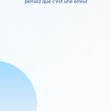
pensez que c'est une erreur
s
s
s
p
r
e
l