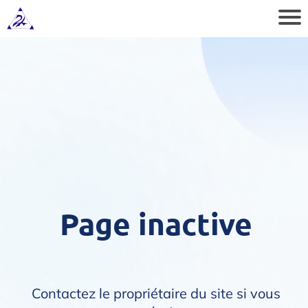
e
l
o
Page inactive
s
p
r
Contactez le propriétaire du site si vous
e